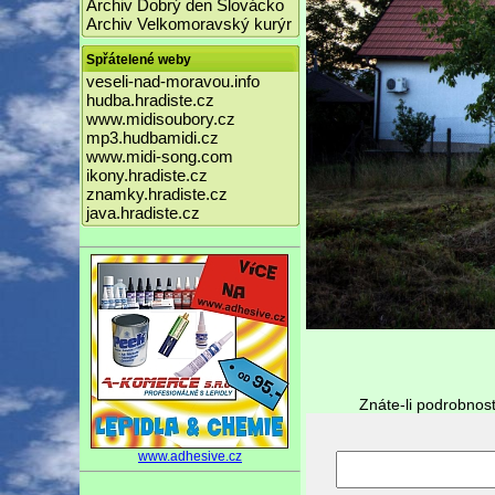
Archiv Dobrý den Slovácko
Archiv Velkomoravský kurýr
Spřátelené weby
veseli-nad-moravou.info
hudba.hradiste.cz
www.midisoubory.cz
mp3.hudbamidi.cz
www.midi-song.com
ikony.hradiste.cz
znamky.hradiste.cz
java.hradiste.cz
Znáte-li podrobnost
www.adhesive.cz