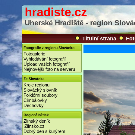
hradiste.cz
Uherské Hradiště - region Slov
Titulní strana
Fot
Fotografie z regionu Slovácko
Fotogalerie
Vyhledávání fotografií
Upload vašich fotografií
Nejnovější foto na serveru
Ze Slovácka
Kroje regionu
Slovácký slovník
Folklórní soubory
Cimbálovky
Dechovky
Regionální tisk
Zlínský deník
iZlinsko.cz
Dobrý den s kurýrem