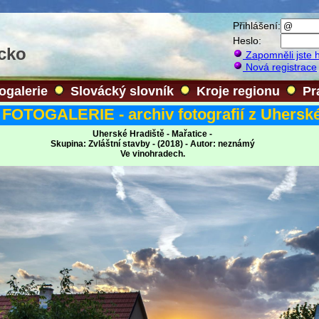
Přihlášení:
Heslo:
ácko
Zapomněli jste 
Nová registrace
ogalerie
Slovácký slovník
Kroje regionu
Pr
FOTOGALERIE - archiv fotografií z Uherské
Uherské Hradiště - Mařatice -
Skupina: Zvláštní stavby - (2018) - Autor: neznámý
Ve vinohradech.