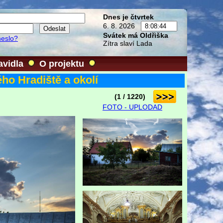
Dnes je čtvrtek
6. 8. 2026
Svátek má Oldřiška
heslo?
Zítra slaví Lada
avidla
O projektu
ho Hradiště a okolí
(1 / 1220)
FOTO - UPLODAD