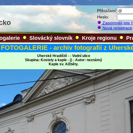
Přihlášení:
Heslo:
ácko
Zapomněli jste 
Nová registrace
ogalerie
Slovácký slovník
Kroje regionu
Pr
FOTOGALERIE - archiv fotografií z Uherské
Uherské Hradiště - - Vodní ulice
Skupina: Kostely a kaple - () - Autor: neznámý
Kaple sv. Alžběty.