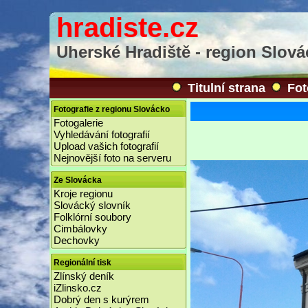
hradiste.cz
Uherské Hradiště - region Slov
Titulní strana
Fot
Fotografie z regionu Slovácko
Fotogalerie
Vyhledávání fotografií
Upload vašich fotografií
Nejnovější foto na serveru
Ze Slovácka
Kroje regionu
Slovácký slovník
Folklórní soubory
Cimbálovky
Dechovky
Regionální tisk
Zlínský deník
iZlinsko.cz
Dobrý den s kurýrem