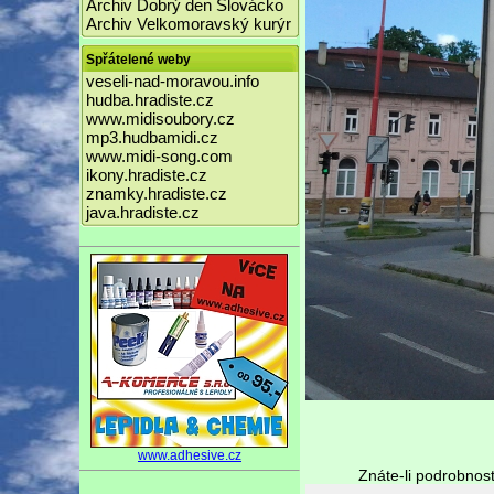
Archiv Dobrý den Slovácko
Archiv Velkomoravský kurýr
Spřátelené weby
veseli-nad-moravou.info
hudba.hradiste.cz
www.midisoubory.cz
mp3.hudbamidi.cz
www.midi-song.com
ikony.hradiste.cz
znamky.hradiste.cz
java.hradiste.cz
www.adhesive.cz
Znáte-li podrobnost