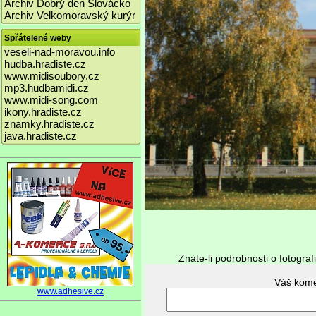
Archiv Dobrý den Slovácko
Archiv Velkomoravský kurýr
Spřátelené weby
veseli-nad-moravou.info
hudba.hradiste.cz
www.midisoubory.cz
mp3.hudbamidi.cz
www.midi-song.com
ikony.hradiste.cz
znamky.hradiste.cz
java.hradiste.cz
Znáte-li podrobnosti o fotograf
www.adhesive.cz