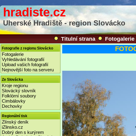
hradiste.cz
Uherské Hradiště - region Slovácko
Titulní strana
Fotogalerie
FOTOGA
Fotografie z regionu Slovácko
Fotogalerie
Vyhledávání fotografií
Upload vašich fotografií
Nejnovější foto na serveru
Ze Slovácka
Kroje regionu
Slovácký slovník
Folklórní soubory
Cimbálovky
Dechovky
Regionální tisk
Zlínský deník
iZlinsko.cz
Dobrý den s kurýrem