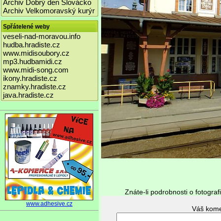
Archiv Dobrý den Slovácko
Archiv Velkomoravský kurýr
Spřátelené weby
veseli-nad-moravou.info
hudba.hradiste.cz
www.midisoubory.cz
mp3.hudbamidi.cz
www.midi-song.com
ikony.hradiste.cz
znamky.hradiste.cz
java.hradiste.cz
Znáte-li podrobnosti o fotograf
www.adhesive.cz