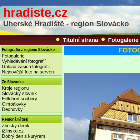
hradiste.cz
Uherské Hradiště - region Slovácko
Titulní strana
Fotogalerie
FOTOGA
Fotografie z regionu Slovácko
Fotogalerie
Vyhledávání fotografií
Upload vašich fotografií
Nejnovější foto na serveru
Ze Slovácka
Kroje regionu
Slovácký slovník
Folklórní soubory
Cimbálovky
Dechovky
Regionální tisk
Zlínský deník
iZlinsko.cz
Dobrý den s kurýrem