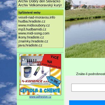
Archiv Dobrý den Slovácko
Archiv Velkomoravský kurýr
Spřátelené weby
veseli-nad-moravou.info
hudba.hradiste.cz
www.midisoubory.cz
mp3.hudbamidi.cz
www.midi-song.com
ikony.hradiste.cz
znamky.hradiste.cz
java.hradiste.cz
Znáte-li podrobnost
www.adhesive.cz