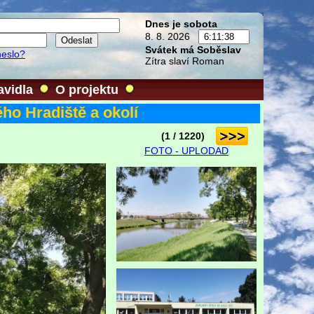
Dnes je sobota
8. 8. 2026
Svátek má Soběslav
heslo?
Zítra slaví Roman
avidla
O projektu
ho Hradiště a okolí
(1 / 1220)
FOTO - UPLODAD