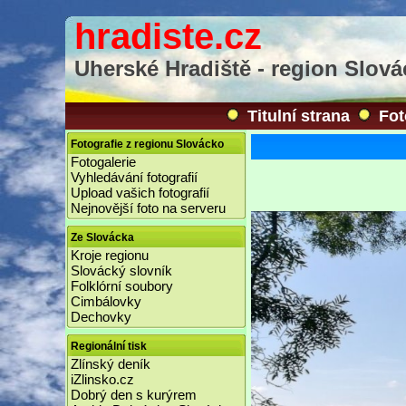
hradiste.cz
Uherské Hradiště - region Slov
Titulní strana
Fot
Fotografie z regionu Slovácko
Fotogalerie
Vyhledávání fotografií
Upload vašich fotografií
Nejnovější foto na serveru
Ze Slovácka
Kroje regionu
Slovácký slovník
Folklórní soubory
Cimbálovky
Dechovky
Regionální tisk
Zlínský deník
iZlinsko.cz
Dobrý den s kurýrem