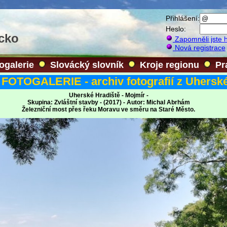
Přihlášení:
Heslo:
ácko
Zapomněli jste 
Nová registrace
ogalerie
Slovácký slovník
Kroje regionu
Pr
FOTOGALERIE - archiv fotografií z Uherské
Uherské Hradiště - Mojmír -
Skupina: Zvláštní stavby - (2017) - Autor: Michal Abrhám
Železniční most přes řeku Moravu ve směru na Staré Město.