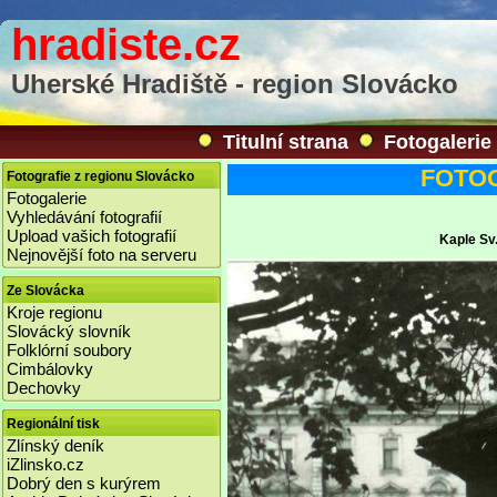
hradiste.cz
Uherské Hradiště - region Slovácko
Titulní strana
Fotogalerie
FOTOGA
Fotografie z regionu Slovácko
Fotogalerie
Vyhledávání fotografií
Upload vašich fotografií
Kaple Sv.
Nejnovější foto na serveru
Ze Slovácka
Kroje regionu
Slovácký slovník
Folklórní soubory
Cimbálovky
Dechovky
Regionální tisk
Zlínský deník
iZlinsko.cz
Dobrý den s kurýrem