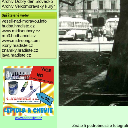
Archiv Dobrý den Slovácko
Archiv Velkomoravský kurýr
Spřátelené weby
veseli-nad-moravou.info
hudba.hradiste.cz
www.midisoubory.cz
mp3.hudbamidi.cz
www.midi-song.com
ikony.hradiste.cz
znamky.hradiste.cz
java.hradiste.cz
www.adhesive.cz
Znáte-li podrobnosti o fotograf