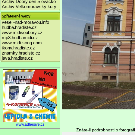
Archiv Dobrý den Slovácko
Archiv Velkomoravský kurýr
Spřátelené weby
veseli-nad-moravou.info
hudba.hradiste.cz
www.midisoubory.cz
mp3.hudbamidi.cz
www.midi-song.com
ikony.hradiste.cz
znamky.hradiste.cz
java.hradiste.cz
www.adhesive.cz
Znáte-li podrobnosti o fotograf