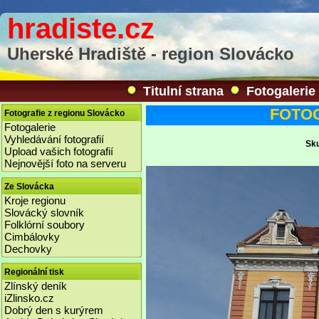
hradiste.cz
Uherské Hradiště - region Slovácko
Titulní strana
Fotogalerie
FOTOGA
Fotografie z regionu Slovácko
Fotogalerie
Vyhledávání fotografií
Sku
Upload vašich fotografií
Nejnovější foto na serveru
Ze Slovácka
Kroje regionu
Slovácký slovník
Folklórní soubory
Cimbálovky
Dechovky
Regionální tisk
Zlínský deník
iZlinsko.cz
Dobrý den s kurýrem