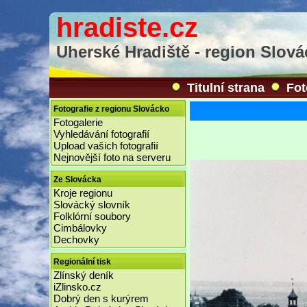
hradiste.cz
Uherské Hradiště - region Slov
Titulní strana
Fot
Fotografie z regionu Slovácko
Fotogalerie
Vyhledávání fotografií
Upload vašich fotografií
Nejnovější foto na serveru
Ze Slovácka
Kroje regionu
Slovácký slovník
Folklórní soubory
Cimbálovky
Dechovky
Regionální tisk
Zlínský deník
iZlinsko.cz
Dobrý den s kurýrem