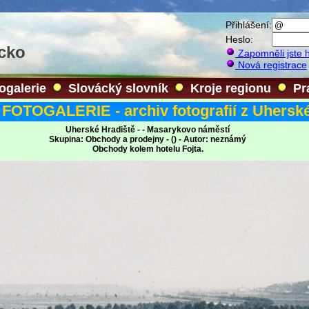
Přihlášení:
Heslo:
ácko
Zapomněli jste 
Nová registrace
ogalerie
Slovácký slovník
Kroje regionu
Pr
FOTOGALERIE - archiv fotografií z Uherské
Uherské Hradiště - - Masarykovo náměstí
Skupina: Obchody a prodejny - () - Autor: neznámý
Obchody kolem hotelu Fojta.