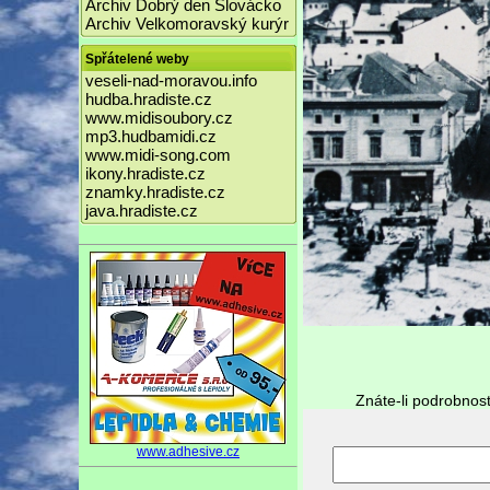
Archiv Dobrý den Slovácko
Archiv Velkomoravský kurýr
Spřátelené weby
veseli-nad-moravou.info
hudba.hradiste.cz
www.midisoubory.cz
mp3.hudbamidi.cz
www.midi-song.com
ikony.hradiste.cz
znamky.hradiste.cz
java.hradiste.cz
Znáte-li podrobnost
www.adhesive.cz