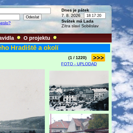
Dnes je pátek
7. 8. 2026
Svátek má Lada
heslo?
Zítra slaví Soběslav
avidla
O projektu
ho Hradiště a okolí
(1 / 1220)
FOTO - UPLODAD