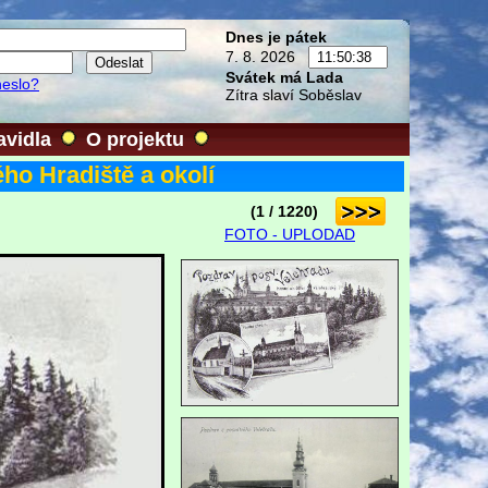
Dnes je pátek
7. 8. 2026
Svátek má Lada
heslo?
Zítra slaví Soběslav
avidla
O projektu
ho Hradiště a okolí
(1 / 1220)
FOTO - UPLODAD