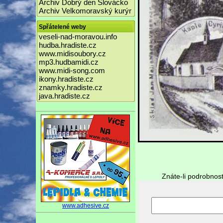
Archiv Dobrý den Slovácko
Archiv Velkomoravský kurýr
Spřátelené weby
veseli-nad-moravou.info
hudba.hradiste.cz
www.midisoubory.cz
mp3.hudbamidi.cz
www.midi-song.com
ikony.hradiste.cz
znamky.hradiste.cz
java.hradiste.cz
Znáte-li podrobnost
www.adhesive.cz