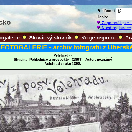
Přihlášení:
Heslo:
ácko
Zapomněli jste 
Nová registrace
ogalerie
Slovácký slovník
Kroje regionu
Pr
FOTOGALERIE - archiv fotografií z Uherské
Velehrad - -
Skupina: Pohlednice a prospekty - (1898) - Autor: neznámý
Velehrad z roku 1898.