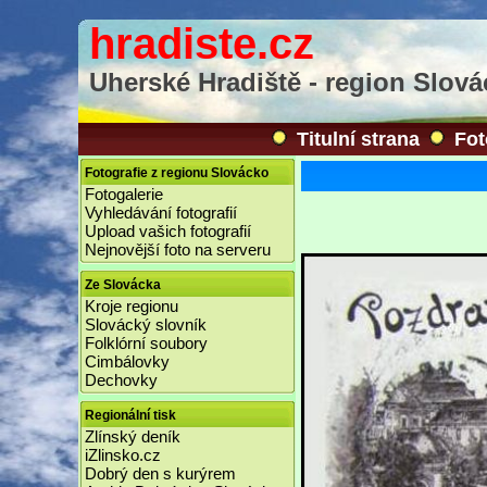
hradiste.cz
Uherské Hradiště - region Slov
Titulní strana
Fot
Fotografie z regionu Slovácko
Fotogalerie
Vyhledávání fotografií
Upload vašich fotografií
Nejnovější foto na serveru
Ze Slovácka
Kroje regionu
Slovácký slovník
Folklórní soubory
Cimbálovky
Dechovky
Regionální tisk
Zlínský deník
iZlinsko.cz
Dobrý den s kurýrem