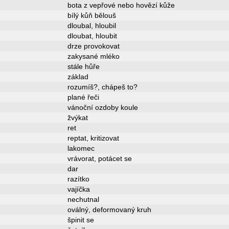
bota z vepřové nebo hovězí kůže
bílý kůň bělouš
dloubal, hloubil
dloubat, hloubit
drze provokovat
zakysané mléko
stále hůře
základ
rozumíš?, chápeš to?
plané řeči
vánoční ozdoby koule
žvýkat
ret
reptat, kritizovat
lakomec
vrávorat, potácet se
dar
razítko
vajíčka
nechutnal
oválný, deformovaný kruh
špinit se