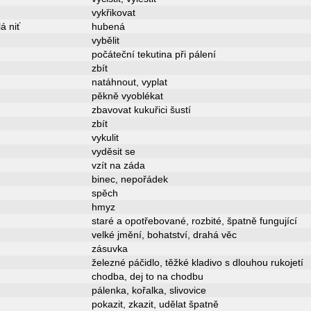
vykřikovat
á niť
hubená
vybělit
počáteční tekutina při pálení
zbít
natáhnout, vyplat
pěkně vyoblékat
zbavovat kukuřici šustí
zbít
vykulit
vyděsit se
vzít na záda
binec, nepořádek
spěch
hmyz
staré a opotřebované, rozbité, špatně fungující
velké jmění, bohatství, drahá věc
zásuvka
železné páčidlo, těžké kladivo s dlouhou rukojetí
chodba, dej to na chodbu
pálenka, kořalka, slivovice
pokazit, zkazit, udělat špatně