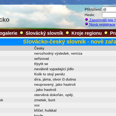
Přihlášení:
Heslo:
ácko
Zapomněli jste 
Nová registrace
ogalerie
Slovácký slovník
Kroje regionu
Pr
Slovácko-český slovník - nově zař
Česky
nerozhodný výsledek, remíza
seřizovat
třpytit se
nevábně vypadající jídlo
Kolik to stojí peněz
díra, jáma, otvor či dutina
neupravený, jako hastroš
, jako hastroš
otervěná dokořán, opilý,
ek
zmetek, šunt
xxx
křičel, hulákal
koule