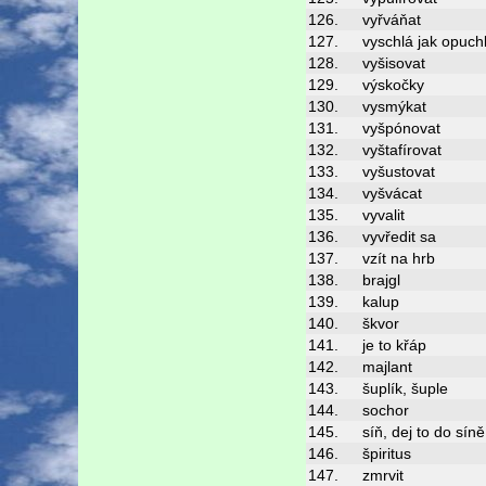
126.
vyřváňat
127.
vyschlá jak opuchl
128.
vyšisovat
129.
výskočky
130.
vysmýkat
131.
vyšpónovat
132.
vyštafírovat
133.
vyšustovat
134.
vyšvácat
135.
vyvalit
136.
vyvředit sa
137.
vzít na hrb
138.
brajgl
139.
kalup
140.
škvor
141.
je to křáp
142.
majlant
143.
šuplík, šuple
144.
sochor
145.
síň, dej to do síně
146.
špiritus
147.
zmrvit