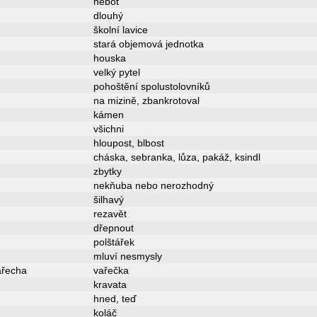
neboť
dlouhý
školní lavice
stará objemová jednotka
houska
velký pytel
pohoštění spolustolovníků
na mizině, zbankrotoval
kámen
všichni
hloupost, blbost
cháska, sebranka, lůza, pakáž, ksindl
zbytky
nekňuba nebo nerozhodný
šilhavý
rezavět
dřepnout
polštářek
mluví nesmysly
ařecha
vařečka
kravata
hned, teď
koláč